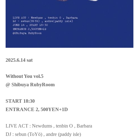
2025.6.14 sat
Without You vol.5
@ Shibuya RubyRoom
START 18:30
ENTRANCE 2, 500YEN+1D
LIVE ACT : Newdums , tenbin O , Barbara
DJ : sebun (ToYö) , andre (paddy isle)