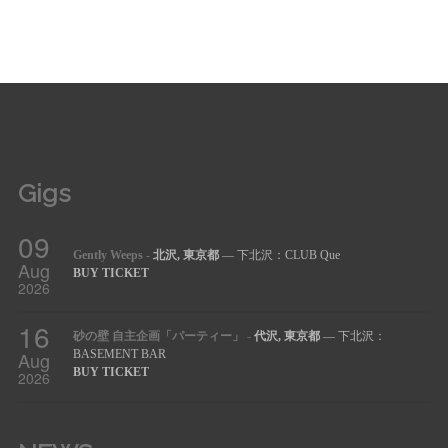
Gigs
09
Gently Weeps
-
北沢, 東京都
— 下北沢：CLUB Que
Aug
BUY TICKET
2026
16
砂の壁 自主企画「パーティー」
-
代沢, 東京都
— 下北沢：
Aug
BASEMENT BAR
BUY TICKET
2026