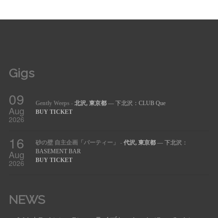
Gigs
09
Gently Weeps
-
北沢, 東京都
— 下北沢：CLUB Que
Aug
BUY TICKET
2026
16
砂の壁 自主企画「パーティー」
-
代沢, 東京都
— 下北沢：
Aug
BASEMENT BAR
BUY TICKET
2026
NEWS