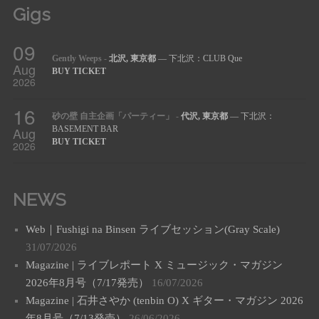
Gigs
09
Gently Weeps
-
北沢, 東京都
— 下北沢：CLUB Que
Aug
BUY TICKET
2026
16
砂の壁 自主企画「パーティー」
-
代沢, 東京都
— 下北沢：
Aug
BASEMENT BAR
BUY TICKET
2026
NEWS
Web｜Fushigi na Binsen ライブセッション(Gray Scale)
31/07/2026
Magazine | ライブレポート X ミュージック・マガジン
2026年8月号（7/17発売）
16/07/2026
Magazine | 石井さやか (tenbin O) X ギター・マガジン 2026
年8月号（7/13発売）
26/06/2026