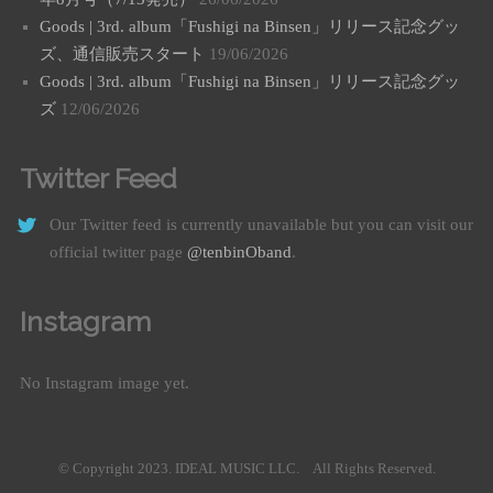
Goods | 3rd. album「Fushigi na Binsen」リリース記念グッ
ズ、通信販売スタート
19/06/2026
Goods | 3rd. album「Fushigi na Binsen」リリース記念グッ
ズ
12/06/2026
Twitter Feed
Our Twitter feed is currently unavailable but you can visit our
official twitter page
@tenbinOband
.
Instagram
No Instagram image yet.
© Copyright 2023. IDEAL MUSIC LLC. All Rights Reserved.