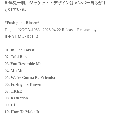
船津晃一朗。ジャケット・デザインはメンバー自らが手
がけている。
“Fushigi na Binsen”
Digital | NGCA-1068 | 2026.04.22 Release | Released by
IDEAL MUSIC LLC.
01. In The Forest
02. Tabi Bito
03. You Resemble Me
04. Mo Mo
05. We’re Gonna Be Friends?
06. Fushigi na Binsen
07. TREE
08. Reflection
09. Hi
10. How To Make It