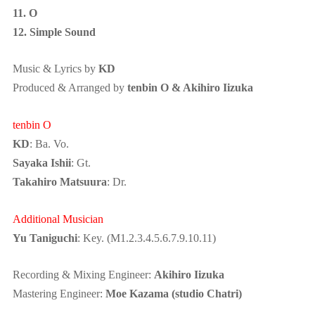
11. O
12. Simple Sound
Music & Lyrics by
KD
Produced & Arranged by
tenbin O & Akihiro Iizuka
tenbin O
KD
: Ba. Vo.
Sayaka Ishii
: Gt.
Takahiro Matsuura
: Dr.
Additional Musician
Yu Taniguchi
: Key. (M1.2.3.4.5.6.7.9.10.11)
Recording & Mixing Engineer:
Akihiro Iizuka
Mastering Engineer:
Moe Kazama (studio Chatri)