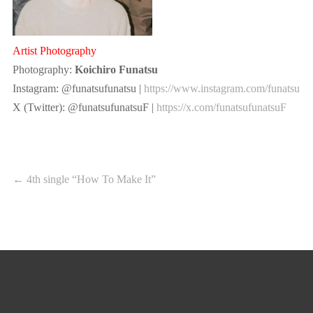
Artist Photography
Photography:
Koichiro Funatsu
Instagram: @funatsufunatsu |
https://www.instagram.com/funatsu
X (Twitter): @funatsufunatsuF |
https://x.com/funatsufunatsuF
←
4th single “How To Make It”