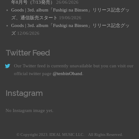
年8月号（7/13発売）
26/06/2026
Goods | 3rd. album「Fushigi na Binsen」リリース記念グッ
ズ、通信販売スタート
19/06/2026
Goods | 3rd. album「Fushigi na Binsen」リリース記念グッ
ズ
12/06/2026
Twitter Feed
Our Twitter feed is currently unavailable but you can visit our
official twitter page
@tenbinOband
.
Instagram
No Instagram image yet.
© Copyright 2023. IDEAL MUSIC LLC. All Rights Reserved.