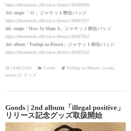
https://idealmusic.official.ec/items/146909008
3rd. single「 O 」ジャケット柄缶バッジ
https://idealmusic.official.ec/items/146905937
4th. single「How To Make It」ジャケット柄缶バッジ
https://idealmusic.official.ec/items/146907042
3rd. album「Fushigi na Binsen」ジャケット柄缶バッジ
https://idealmusic.official.ec/items/146905242
19/06/2026
Goods
Fushigi na Binsen
,
Goods
,
tenbin O
,
グッズ
Goods | 2nd album「illegal positive」
リリース記念グッズ取扱開始