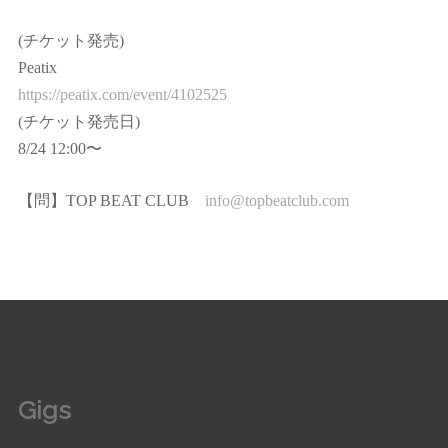
(チケット発売)
Peatix
https://peatix.com/event/4102525
(チケット発売日)
8/24 12:00〜
【問】TOP BEAT CLUB
info@topbeatclub.com
Gigs