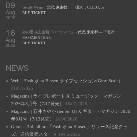
09
Gently Weeps
-
北沢, 東京都
— 下北沢：CLUB Que
Aug
BUY TICKET
2026
16
砂の壁 自主企画「パーティー」
-
代沢, 東京都
— 下北沢：
Aug
BASEMENT BAR
BUY TICKET
2026
NEWS
Web｜Fushigi na Binsen ライブセッション(Gray Scale)
31/07/2026
Magazine | ライブレポート X ミュージック・マガジン
2026年8月号（7/17発売）
16/07/2026
Magazine | 石井さやか (tenbin O) X ギター・マガジン 2026
年8月号（7/13発売）
26/06/2026
Goods | 3rd. album「Fushigi na Binsen」リリース記念グッ
ズ、通信販売スタート
19/06/2026