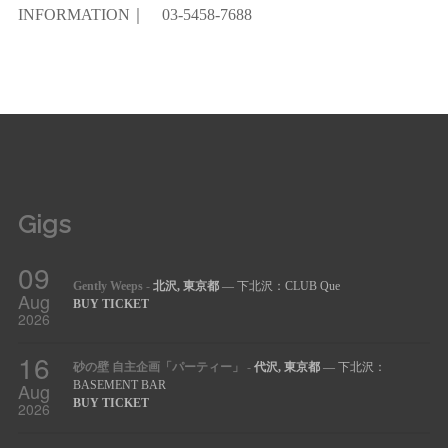
INFORMATION｜ 03-5458-7688
Gigs
09
Gently Weeps
-
北沢, 東京都
— 下北沢：CLUB Que
Aug
BUY TICKET
2026
16
砂の壁 自主企画「パーティー」
-
代沢, 東京都
— 下北沢：
Aug
BASEMENT BAR
BUY TICKET
2026