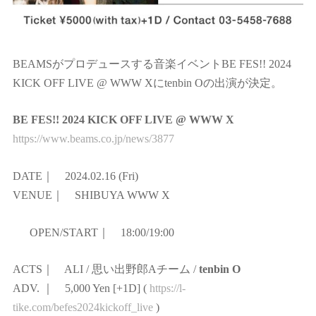
BEAMSがプロデュースする音楽イベントBE FES!! 2024
KICK OFF LIVE @ WWW Xにtenbin Oの出演が決定。
BE FES!! 2024 KICK OFF LIVE @ WWW X
https://www.beams.co.jp/news/3877
DATE｜ 2024.02.16 (Fri)
VENUE｜ SHIBUYA WWW X
OPEN/START｜ 18:00/19:00
ACTS｜ ALI / 思い出野郎Aチーム /
tenbin O
ADV. ｜ 5,000 Yen [+1D] (
https://l-
tike.com/befes2024kickoff_live
)