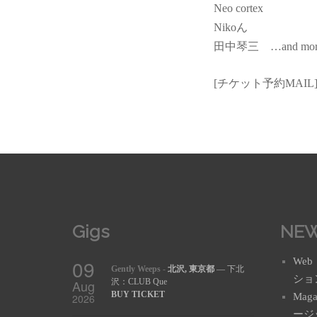
Neo cortex
Nikoん
田中琴三 …and mor
[チケット予約MAIL
Gigs
NE
09
Web
Gently Weeps
-
北沢, 東京都
— 下北
ション(
Aug
沢：CLUB Que
BUY TICKET
Mag
2026
ージ