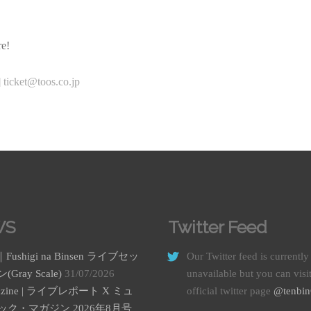
e!
]
ticket@toos.co.jp
WS
Twitter Feed
｜Fushigi na Binsen ライブセッ
Our Twitter feed is currently
Gray Scale)
31/07/2026
unavailable but you can visi
azine | ライブレポート X ミュ
official twitter page
@tenbi
ック・マガジン 2026年8月号