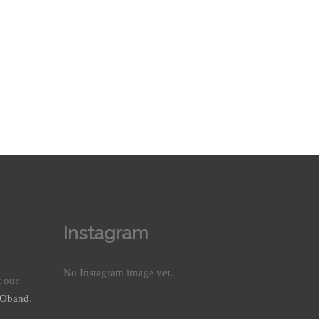
Instagram
No Instagram image yet.
t our
nOband
.