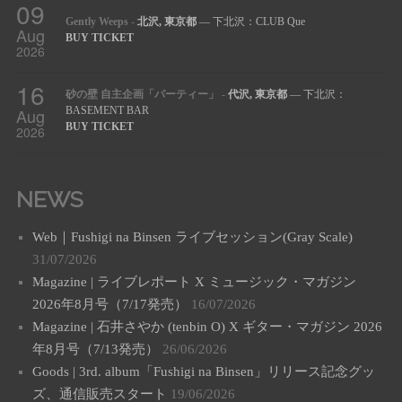
09
Gently Weeps
-
北沢, 東京都
— 下北沢：CLUB Que
Aug
BUY TICKET
2026
16
砂の壁 自主企画「パーティー」
-
代沢, 東京都
— 下北沢：
Aug
BASEMENT BAR
BUY TICKET
2026
NEWS
Web｜Fushigi na Binsen ライブセッション(Gray Scale)
31/07/2026
Magazine | ライブレポート X ミュージック・マガジン
2026年8月号（7/17発売）
16/07/2026
Magazine | 石井さやか (tenbin O) X ギター・マガジン 2026
年8月号（7/13発売）
26/06/2026
Goods | 3rd. album「Fushigi na Binsen」リリース記念グッ
ズ、通信販売スタート
19/06/2026