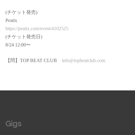
(チケット発売)
Peatix
https://peatix.com/event/4102525
(チケット発売日)
8/24 12:00〜
【問】TOP BEAT CLUB
info@topbeatclub.com
Gigs