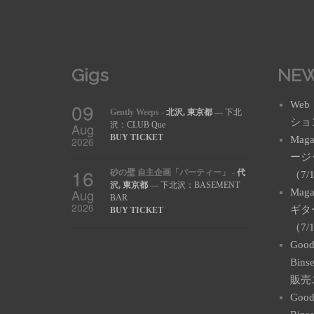
Gigs
NE
09
Web
Gently Weeps
-
北沢, 東京都
— 下北
ション(
Aug
沢：CLUB Que
BUY TICKET
Mag
2026
ージ
16
砂の壁 自主企画「パーティー」
-
代
（7/
沢, 東京都
— 下北沢：BASEMENT
Aug
Maga
BAR
2026
ギタ
BUY TICKET
（7/
Good
Bi
販売
Good