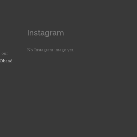
Instagram
No Instagram image yet.
t our
nOband
.