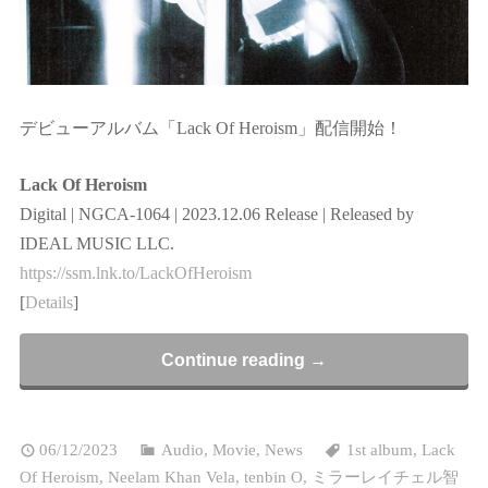
デビューアルバム「Lack Of Heroism」配信開始！
Lack Of Heroism
Digital | NGCA-1064 | 2023.12.06 Release | Released by
IDEAL MUSIC LLC.
https://ssm.lnk.to/LackOfHeroism
[
Details
]
Continue reading →
06/12/2023
Audio
,
Movie
,
News
1st album
,
Lack
Of Heroism
,
Neelam Khan Vela
,
tenbin O
,
ミラーレイチェル智