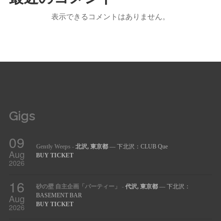
表示できるコメントはありません。
Gigs
09
Gently Weeps
-
北沢, 東京都
— 下北沢：CLUB Que
Aug
BUY TICKET
2026
16
砂の壁 自主企画「パーティー」
-
代沢, 東京都
— 下北沢：
Aug
BASEMENT BAR
BUY TICKET
2026