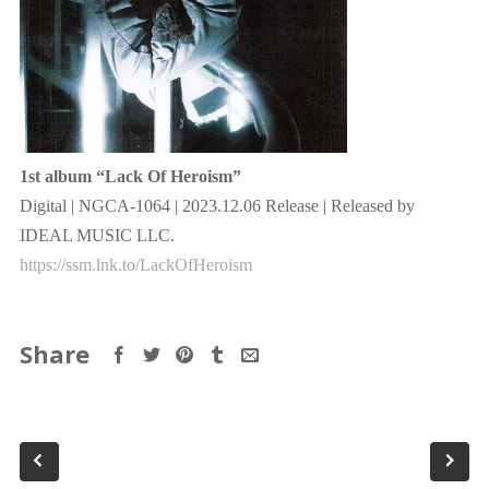
1st album “Lack Of Heroism”
Digital | NGCA-1064 | 2023.12.06 Release | Released by
IDEAL MUSIC LLC.
https://ssm.lnk.to/LackOfHeroism
Share