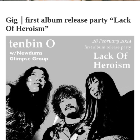
Gig｜first album release party “Lack
Of Heroism”