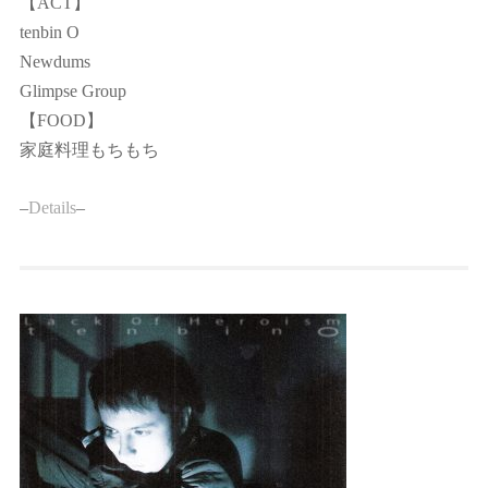
【ACT】
tenbin O
Newdums
Glimpse Group
【FOOD】
家庭料理もちもち
–
Details
–