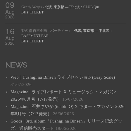
09
Gently Weeps
-
北沢, 東京都
— 下北沢：CLUB Que
Aug
BUY TICKET
2026
16
砂の壁 自主企画「パーティー」
-
代沢, 東京都
— 下北沢：
Aug
BASEMENT BAR
BUY TICKET
2026
NEWS
Web｜Fushigi na Binsen ライブセッション(Gray Scale)
31/07/2026
Magazine | ライブレポート X ミュージック・マガジン
2026年8月号（7/17発売）
16/07/2026
Magazine | 石井さやか (tenbin O) X ギター・マガジン 2026
年8月号（7/13発売）
26/06/2026
Goods | 3rd. album「Fushigi na Binsen」リリース記念グッ
ズ、通信販売スタート
19/06/2026