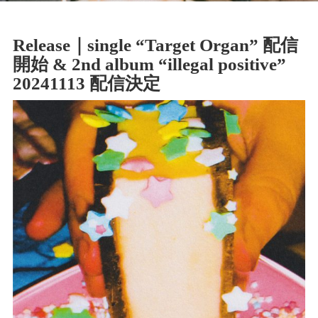
Release｜single “Target Organ” 配信
開始 & 2nd album “illegal positive”
20241113 配信決定