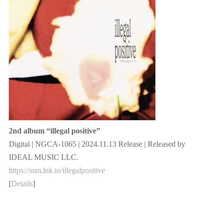
2nd album “illegal positive”
Digital | NGCA-1065 | 2024.11.13 Release | Released by
IDEAL MUSIC LLC.
https://ssm.lnk.to/illegalpositive
[
Details
]